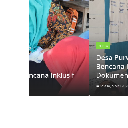
BERITA
Desa Purwosuman Memban
Bencana Inklusif : Worksh
usif
Dokumen Kebencanaan
Selasa, 5 Mei 2026
Agus Wahyudi