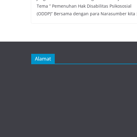
Tema ” Pemenuhan Hak Disabilitas Psikososial
(ODDP)” Bersama dengan para Narasumber kita 
Alamat