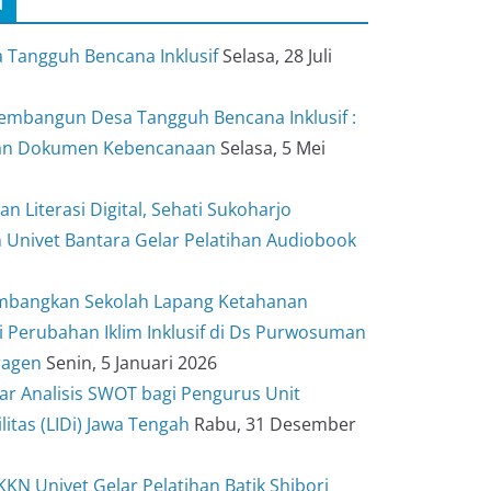
u
 Tangguh Bencana Inklusif
Selasa, 28 Juli
bangun Desa Tangguh Bencana Inklusif :
an Dokumen Kebencanaan
Selasa, 5 Mei
 Literasi Digital, Sehati Sukoharjo
Kemampuan Literasi Digital, Sehati
 Univet Bantara Gelar Pelatihan Audiobook
erkolaborasi dengan Univet Bantara
ihan Audiobook
mbangkan Sekolah Lapang Ketahanan
i Perubahan Iklim Inklusif di Ds Purwosuman
Agus Wahyudi
ragen
Senin, 5 Januari 2026
ar Analisis SWOT bagi Pengurus Unit
litas (LIDi) Jawa Tengah
Rabu, 31 Desember
KN Univet Gelar Pelatihan Batik Shibori